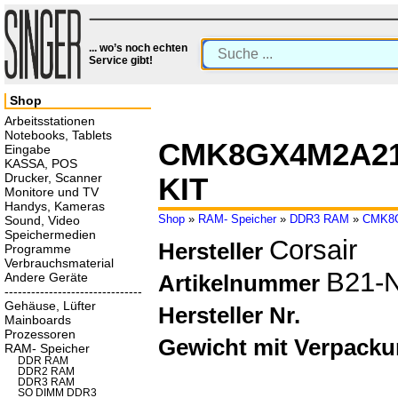
... wo’s noch echten
Service gibt!
Shop
Arbeitsstationen
Notebooks, Tablets
CMK8GX4M2A21
Eingabe
KASSA, POS
Drucker, Scanner
KIT
Monitore und TV
Handys, Kameras
Shop
»
RAM- Speicher
»
DDR3 RAM
»
CMK8G
Sound, Video
Speichermedien
Corsair
Hersteller
Programme
Verbrauchsmaterial
B21-
Andere Geräte
Artikelnummer
-------------------------------
Gehäuse, Lüfter
Hersteller Nr.
Mainboards
Prozessoren
Gewicht mit Verpack
RAM- Speicher
DDR RAM
DDR2 RAM
DDR3 RAM
SO DIMM DDR3