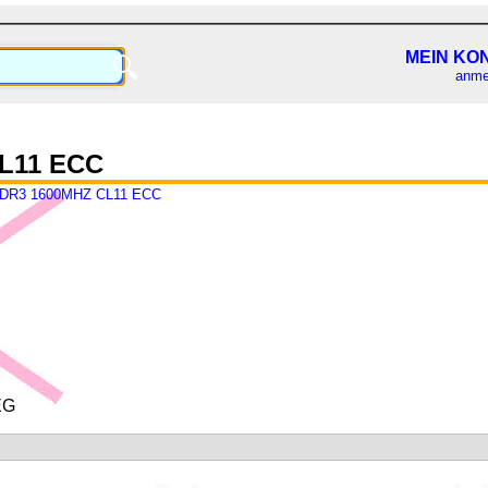
MEIN KO
🔍
anme
L11 ECC
DR3 1600MHZ CL11 ECC
EG