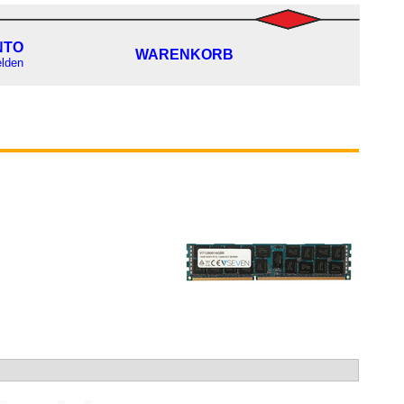
NTO
WARENKORB
lden