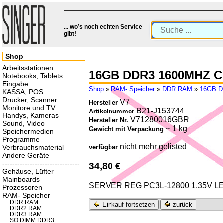
... wo’s noch echten Service
gibt!
Shop
Arbeitsstationen
16GB DDR3 1600MHZ C
Notebooks, Tablets
Eingabe
Shop
»
RAM- Speicher
»
DDR RAM
»
16GB D
KASSA, POS
Drucker, Scanner
V7
Hersteller
Monitore und TV
B21-J153744
Artikelnummer
Handys, Kameras
V71280016GBR
Hersteller Nr.
Sound, Video
~ 1 kg
Gewicht mit Verpackung
Speichermedien
Programme
nicht mehr gelisted
Verbrauchsmaterial
verfügbar
Andere Geräte
-------------------------------
34,80 €
Gehäuse, Lüfter
Mainboards
SERVER REG PC3L-12800 1.35V L
Prozessoren
RAM- Speicher
DDR RAM
Einkauf fortsetzen
zurück
DDR2 RAM
DDR3 RAM
SO DIMM DDR3