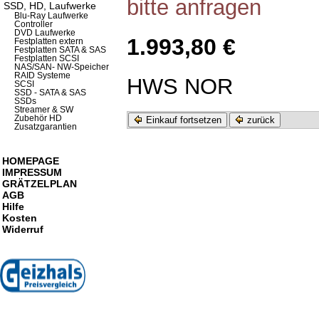
bitte anfragen
SSD, HD, Laufwerke
Blu-Ray Laufwerke
Controller
DVD Laufwerke
1.993,80 €
Festplatten extern
Festplatten SATA & SAS
Festplatten SCSI
NAS/SAN- NW-Speicher
RAID Systeme
HWS NOR
SCSI
SSD - SATA & SAS
SSDs
Streamer & SW
Zubehör HD
Einkauf fortsetzen
zurück
Zusatzgarantien
HOMEPAGE
IMPRESSUM
GRÄTZELPLAN
AGB
Hilfe
Kosten
Widerruf