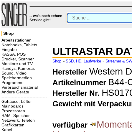
... wo’s noch echten
Service gibt!
Shop
Arbeitsstationen
Notebooks, Tablets
ULTRASTAR DAT
Eingabe
KASSA, POS
Drucker, Scanner
Shop
»
SSD, HD, Laufwerke
»
Streamer & S
Monitore und TV
Handys, Kameras
Western Di
Hersteller
Sound, Video
Speichermedien
B44-
Artikelnummer
Programme
Verbrauchsmaterial
HS017
Hersteller Nr.
Andere Geräte
-------------------------------
Gehäuse, Lüfter
Gewicht mit Verpack
Mainboards
Prozessoren
RAM- Speicher
Netzwerk, Telefon
Momentan
verfügbar
Grafikkarten
Kabel