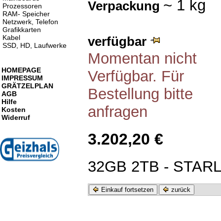
~ 1 kg
Verpackung
Prozessoren
RAM- Speicher
Netzwerk, Telefon
Grafikkarten
Kabel
verfügbar
SSD, HD, Laufwerke
Momentan nicht
HOMEPAGE
Verfügbar. Für
IMPRESSUM
GRÄTZELPLAN
Bestellung bitte
AGB
Hilfe
anfragen
Kosten
Widerruf
3.202,20 €
32GB 2TB - STAR
Einkauf fortsetzen
zurück