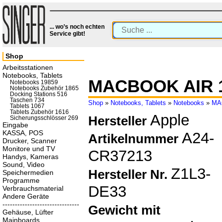
... wo’s noch echten
Service gibt!
Shop
Arbeitsstationen
Notebooks, Tablets
MACBOOK AIR 1
Notebooks 19859
Notebooks Zubehör 1865
Docking Stations 516
Taschen 734
Shop
»
Notebooks, Tablets
»
Notebooks
»
MA
Tablets 1067
Tablets Zubehör 1616
Apple
Hersteller
Sicherungsschlösser 269
Eingabe
KASSA, POS
A24-
Artikelnummer
Drucker, Scanner
Monitore und TV
CR37213
Handys, Kameras
Sound, Video
Z1L3-
Hersteller Nr.
Speichermedien
Programme
DE33
Verbrauchsmaterial
Andere Geräte
-------------------------------
Gewicht mit
Gehäuse, Lüfter
Mainboards