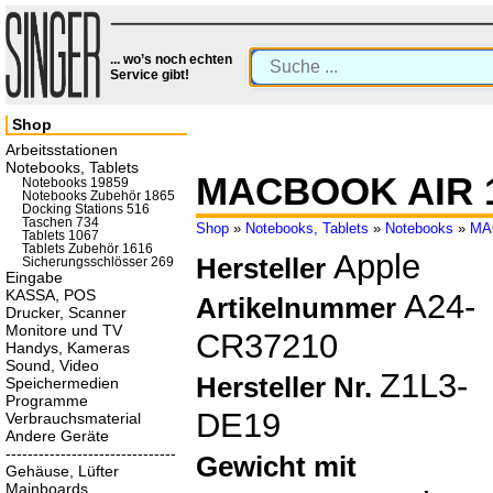
... wo’s noch echten
Service gibt!
Shop
Arbeitsstationen
Notebooks, Tablets
MACBOOK AIR 1
Notebooks 19859
Notebooks Zubehör 1865
Docking Stations 516
Taschen 734
Shop
»
Notebooks, Tablets
»
Notebooks
»
MA
Tablets 1067
Tablets Zubehör 1616
Apple
Hersteller
Sicherungsschlösser 269
Eingabe
KASSA, POS
A24-
Artikelnummer
Drucker, Scanner
Monitore und TV
CR37210
Handys, Kameras
Sound, Video
Z1L3-
Hersteller Nr.
Speichermedien
Programme
DE19
Verbrauchsmaterial
Andere Geräte
-------------------------------
Gewicht mit
Gehäuse, Lüfter
Mainboards