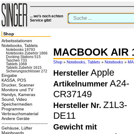
... wo’s noch echten
Service gibt!
Shop
Arbeitsstationen
Notebooks, Tablets
MACBOOK AIR 1
Notebooks 19793
Notebooks Zubehör 1866
Docking Stations 515
Taschen 733
Shop
»
Notebooks, Tablets
»
Notebooks
»
MA
Tablets 1068
Tablets Zubehör 1615
Apple
Hersteller
Sicherungsschlösser 272
Eingabe
KASSA, POS
A24-
Artikelnummer
Drucker, Scanner
Monitore und TV
CR37149
Handys, Kameras
Sound, Video
Z1L3-
Hersteller Nr.
Speichermedien
Programme
DE11
Verbrauchsmaterial
Andere Geräte
-------------------------------
Gewicht mit
Gehäuse, Lüfter
Mainboards