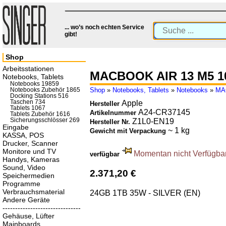
... wo’s noch echten Service
gibt!
Shop
Arbeitsstationen
MACBOOK AIR 13 M5 1
Notebooks, Tablets
Notebooks 19859
Shop
»
Notebooks, Tablets
»
Notebooks
»
MA
Notebooks Zubehör 1865
Docking Stations 516
Taschen 734
Apple
Hersteller
Tablets 1067
A24-CR37145
Artikelnummer
Tablets Zubehör 1616
Sicherungsschlösser 269
Z1L0-EN19
Hersteller Nr.
Eingabe
~ 1 kg
Gewicht mit Verpackung
KASSA, POS
Drucker, Scanner
Monitore und TV
Momentan nicht Verfügbar.
verfügbar
Handys, Kameras
Sound, Video
2.371,20 €
Speichermedien
Programme
Verbrauchsmaterial
24GB 1TB 35W - SILVER (EN)
Andere Geräte
-------------------------------
Gehäuse, Lüfter
Mainboards