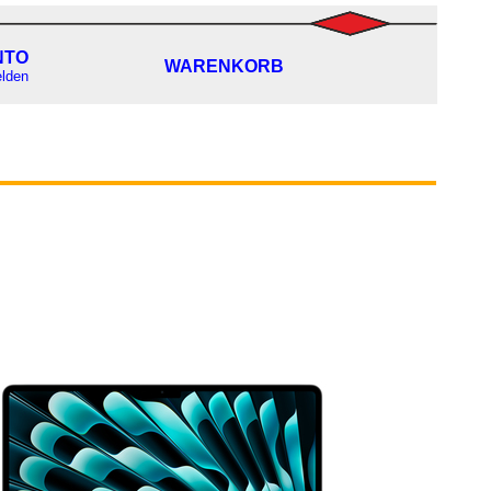
NTO
WARENKORB
lden