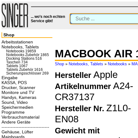
... wo’s noch echten
Service gibt!
Shop
Arbeitsstationen
Notebooks, Tablets
MACBOOK AIR 1
Notebooks 19859
Notebooks Zubehör 1865
Docking Stations 516
Taschen 734
Shop
»
Notebooks, Tablets
»
Notebooks
»
MA
Tablets 1067
Tablets Zubehör 1616
Apple
Hersteller
Sicherungsschlösser 269
Eingabe
KASSA, POS
A24-
Artikelnummer
Drucker, Scanner
Monitore und TV
CR37137
Handys, Kameras
Sound, Video
Z1L0-
Hersteller Nr.
Speichermedien
Programme
EN08
Verbrauchsmaterial
Andere Geräte
-------------------------------
Gewicht mit
Gehäuse, Lüfter
Mainboards