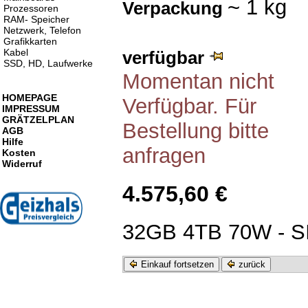
~ 1 kg
Verpackung
Prozessoren
RAM- Speicher
Netzwerk, Telefon
Grafikkarten
Kabel
verfügbar
SSD, HD, Laufwerke
Momentan nicht
HOMEPAGE
Verfügbar. Für
IMPRESSUM
GRÄTZELPLAN
Bestellung bitte
AGB
Hilfe
anfragen
Kosten
Widerruf
4.575,60 €
32GB 4TB 70W - S
Einkauf fortsetzen
zurück