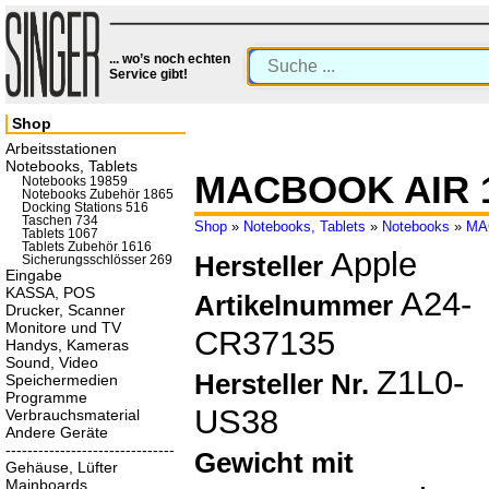
... wo’s noch echten
Service gibt!
Shop
Arbeitsstationen
Notebooks, Tablets
MACBOOK AIR 1
Notebooks 19859
Notebooks Zubehör 1865
Docking Stations 516
Taschen 734
Shop
»
Notebooks, Tablets
»
Notebooks
»
MA
Tablets 1067
Tablets Zubehör 1616
Apple
Hersteller
Sicherungsschlösser 269
Eingabe
KASSA, POS
A24-
Artikelnummer
Drucker, Scanner
Monitore und TV
CR37135
Handys, Kameras
Sound, Video
Z1L0-
Hersteller Nr.
Speichermedien
Programme
US38
Verbrauchsmaterial
Andere Geräte
-------------------------------
Gewicht mit
Gehäuse, Lüfter
Mainboards