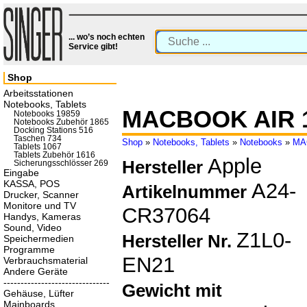
... wo’s noch echten
Service gibt!
Shop
Arbeitsstationen
Notebooks, Tablets
MACBOOK AIR 1
Notebooks 19859
Notebooks Zubehör 1865
Docking Stations 516
Taschen 734
Shop
»
Notebooks, Tablets
»
Notebooks
»
MA
Tablets 1067
Tablets Zubehör 1616
Apple
Hersteller
Sicherungsschlösser 269
Eingabe
KASSA, POS
A24-
Artikelnummer
Drucker, Scanner
Monitore und TV
CR37064
Handys, Kameras
Sound, Video
Z1L0-
Hersteller Nr.
Speichermedien
Programme
EN21
Verbrauchsmaterial
Andere Geräte
-------------------------------
Gewicht mit
Gehäuse, Lüfter
Mainboards