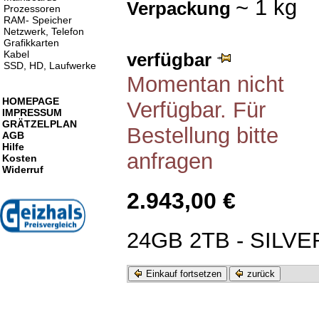
~ 1 kg
Verpackung
Prozessoren
RAM- Speicher
Netzwerk, Telefon
Grafikkarten
Kabel
verfügbar
SSD, HD, Laufwerke
Momentan nicht
HOMEPAGE
Verfügbar. Für
IMPRESSUM
GRÄTZELPLAN
Bestellung bitte
AGB
Hilfe
anfragen
Kosten
Widerruf
2.943,00 €
24GB 2TB - SILVE
Einkauf fortsetzen
zurück