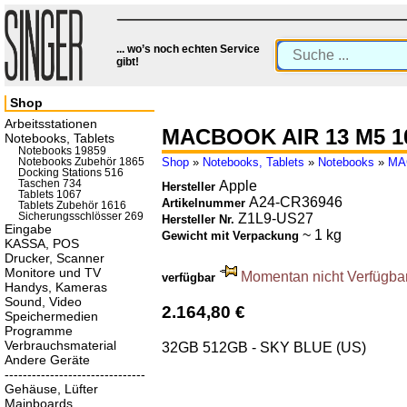
... wo’s noch echten Service
gibt!
Shop
Arbeitsstationen
MACBOOK AIR 13 M5 1
Notebooks, Tablets
Notebooks 19859
Shop
»
Notebooks, Tablets
»
Notebooks
»
MA
Notebooks Zubehör 1865
Docking Stations 516
Taschen 734
Apple
Hersteller
Tablets 1067
A24-CR36946
Artikelnummer
Tablets Zubehör 1616
Sicherungsschlösser 269
Z1L9-US27
Hersteller Nr.
Eingabe
~ 1 kg
Gewicht mit Verpackung
KASSA, POS
Drucker, Scanner
Monitore und TV
Momentan nicht Verfügbar.
verfügbar
Handys, Kameras
Sound, Video
2.164,80 €
Speichermedien
Programme
Verbrauchsmaterial
32GB 512GB - SKY BLUE (US)
Andere Geräte
-------------------------------
Gehäuse, Lüfter
Mainboards