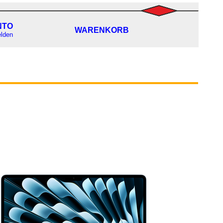
NTO
WARENKORB
lden