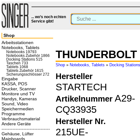
... wo’s noch echten
Service gibt!
Shop
Arbeitsstationen
Notebooks, Tablets
THUNDERBOLT 
Notebooks 19793
Notebooks Zubehör 1866
Docking Stations 515
Taschen 733
Shop
»
Notebooks, Tablets
»
Docking Station
Tablets 1068
Tablets Zubehör 1615
Hersteller
Sicherungsschlösser 272
Eingabe
KASSA, POS
STARTECH
Drucker, Scanner
Monitore und TV
A29-
Artikelnummer
Handys, Kameras
Sound, Video
CQ33935
Speichermedien
Programme
Verbrauchsmaterial
Hersteller Nr.
Andere Geräte
-------------------------------
215UE-
Gehäuse, Lüfter
Mainboards