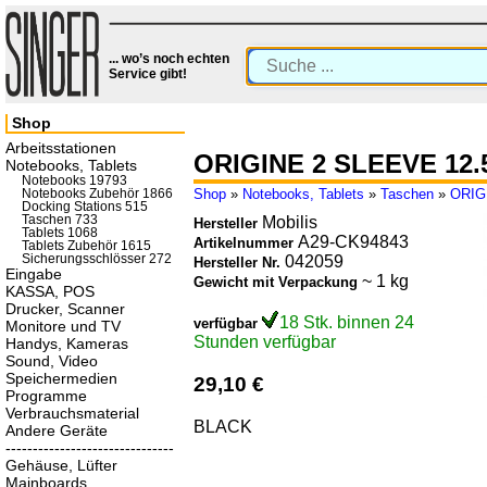
... wo’s noch echten
Service gibt!
Shop
Arbeitsstationen
ORIGINE 2 SLEEVE 12.
Notebooks, Tablets
Notebooks 19793
Shop
»
Notebooks, Tablets
»
Taschen
»
ORIG
Notebooks Zubehör 1866
Docking Stations 515
Taschen 733
Mobilis
Hersteller
Tablets 1068
A29-CK94843
Artikelnummer
Tablets Zubehör 1615
Sicherungsschlösser 272
042059
Hersteller Nr.
Eingabe
~ 1 kg
Gewicht mit Verpackung
KASSA, POS
Drucker, Scanner
18 Stk. binnen 24
verfügbar
Monitore und TV
Stunden verfügbar
Handys, Kameras
Sound, Video
Speichermedien
29,10 €
Programme
Verbrauchsmaterial
BLACK
Andere Geräte
-------------------------------
Gehäuse, Lüfter
Mainboards