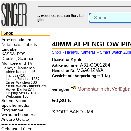
... wo’s noch echten Service
gibt!
Shop
Arbeitsstationen
40MM ALPENGLOW PIN
Notebooks, Tablets
Eingabe
Shop
»
Handys, Kameras
»
Smart Watch Zub
KASSA, POS
Drucker, Scanner
Apple
Hersteller
Monitore und TV
A31-CQ01284
Artikelnummer
Handys, Kameras
MGA64ZM/A
Hersteller Nr.
Video Kameras 15
~ 1 kg
Handys 416
Gewicht mit Verpackung
Handy Zubehör 1852
Smart Watches 186
Smart Watch Zubehör 350
Momentan nicht Verfügbar.
verfügbar
Power Banks 274
Display Schutz 1378
Webcams 103
60,30 €
Sound, Video
Speichermedien
Programme
SPORT BAND - M/L
Verbrauchsmaterial
Andere Geräte
-------------------------------
Gehäuse, Lüfter