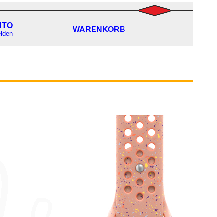
NTO
WARENKORB
lden