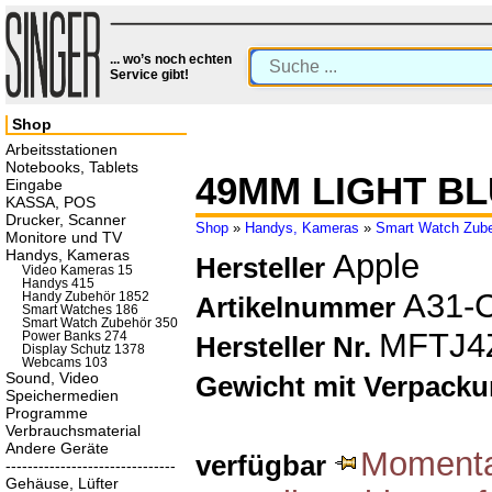
... wo’s noch echten
Service gibt!
Shop
Arbeitsstationen
Notebooks, Tablets
49MM LIGHT B
Eingabe
KASSA, POS
Drucker, Scanner
Shop
»
Handys, Kameras
»
Smart Watch Zub
Monitore und TV
Handys, Kameras
Apple
Hersteller
Video Kameras 15
Handys 415
A31-
Handy Zubehör 1852
Artikelnummer
Smart Watches 186
Smart Watch Zubehör 350
MFTJ4
Power Banks 274
Hersteller Nr.
Display Schutz 1378
Webcams 103
Sound, Video
Gewicht mit Verpack
Speichermedien
Programme
Verbrauchsmaterial
Andere Geräte
Momentan
verfügbar
-------------------------------
Gehäuse, Lüfter