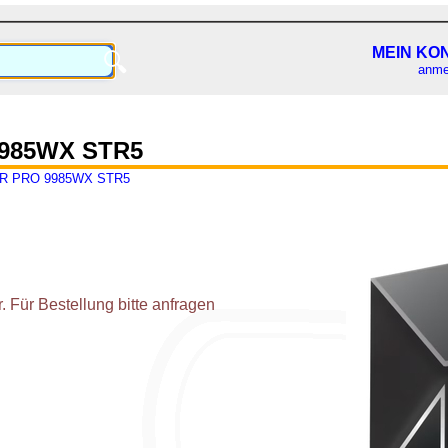
MEIN KO
🔍
anme
985WX STR5
R PRO 9985WX STR5
 Für Bestellung bitte anfragen