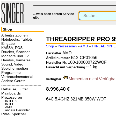
... wo’s noch echten Service
gibt!
Shop
Arbeitsstationen
THREADRIPPER PRO 9
Notebooks, Tablets
Eingabe
Shop
»
Prozessoren
»
AMD
»
THREADRIPPE
KASSA, POS
Drucker, Scanner
AMD
Hersteller
Monitore und TV
B12-CP01056
Artikelnummer
Handys, Kameras
100-100000722WOF
Hersteller Nr.
Sound, Video
~ 1 kg
Gewicht mit Verpackung
Speichermedien
Programme
Verbrauchsmaterial
Momentan nicht Verfügbar.
verfügbar
Andere Geräte
-------------------------------
8.996,40 €
Gehäuse, Lüfter
Mainboards
Prozessoren
64C 5.4GHZ 321MB 350W WOF
INTEL i9
INTEL
AMD
andere Hersteller
RAM- Speicher