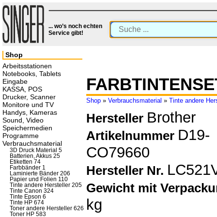
... wo’s noch echten
Service gibt!
Shop
Arbeitsstationen
Notebooks, Tablets
FARBTINTENSE
Eingabe
KASSA, POS
Drucker, Scanner
Shop
»
Verbrauchsmaterial
»
Tinte andere Hers
Monitore und TV
Handys, Kameras
Brother
Hersteller
Sound, Video
Speichermedien
D19-
Artikelnummer
Programme
Verbrauchsmaterial
CO79660
3D Druck Material 5
Batterien, Akkus 25
Etiketten 74
LC521
Hersteller Nr.
Farbbänder 1
Laminierte Bänder 206
Papier und Folien 110
Gewicht mit Verpack
Tinte andere Hersteller 205
Tinte Canon 324
Tinte Epson 6
kg
Tinte HP 674
Toner andere Hersteller 626
Toner HP 583