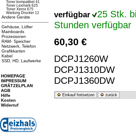
Toner kompatibel 41
Toner Lexmark 625
Toner Xerox 675
25 Stk. 
verfügbar
Wartung Drucker 12
Andere Geräte
-------------------------------
Stunden verfügbar
Gehäuse, Lüfter
Mainboards
Prozessoren
60,30 €
RAM- Speicher
Netzwerk, Telefon
Grafikkarten
DCPJ1260W
Kabel
SSD, HD, Laufwerke
DCPJ1310DW
HOMEPAGE
DCPJ1360DW
IMPRESSUM
GRÄTZELPLAN
AGB
Einkauf fortsetzen
zurück
Hilfe
Kosten
Widerruf