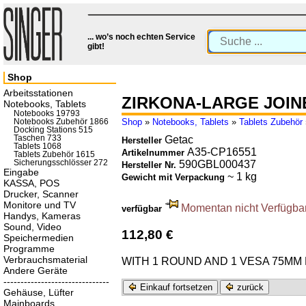
... wo’s noch echten Service
gibt!
Shop
Arbeitsstationen
ZIRKONA-LARGE JOIN
Notebooks, Tablets
Notebooks 19793
Shop
»
Notebooks, Tablets
»
Tablets Zubehör
Notebooks Zubehör 1866
Docking Stations 515
Taschen 733
Getac
Hersteller
Tablets 1068
A35-CP16551
Artikelnummer
Tablets Zubehör 1615
Sicherungsschlösser 272
590GBL000437
Hersteller Nr.
Eingabe
~ 1 kg
Gewicht mit Verpackung
KASSA, POS
Drucker, Scanner
Monitore und TV
Momentan nicht Verfügbar.
verfügbar
Handys, Kameras
Sound, Video
112,80 €
Speichermedien
Programme
Verbrauchsmaterial
WITH 1 ROUND AND 1 VESA 75MM
Andere Geräte
-------------------------------
Einkauf fortsetzen
zurück
Gehäuse, Lüfter
Mainboards