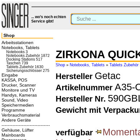
... wo’s noch echten
Service gibt!
Shop
Arbeitsstationen
Notebooks, Tablets
ZIRKONA QUIC
Notebooks 3
Notebooks Zubehör 1872
Docking Stations 517
Taschen 739
Shop
»
Notebooks, Tablets
»
Tablets Zubehör
Tablets Zubehör 1630
Sicherungsschlösser 275
Getac
Hersteller
Eingabe
KASSA, POS
A35-
Drucker, Scanner
Artikelnummer
Monitore und TV
Handys, Kameras
590GB
Hersteller Nr.
Sound, Video
Speichermedien
Gewicht mit Verpack
Programme
Verbrauchsmaterial
Andere Geräte
-------------------------------
Momentan
Gehäuse, Lüfter
verfügbar
Mainboards