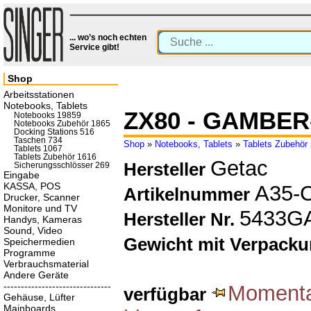
... wo’s noch echten
Service gibt!
Shop
Arbeitsstationen
Notebooks, Tablets
ZX80 - GAMBE
Notebooks 19859
Notebooks Zubehör 1865
Docking Stations 516
Taschen 734
Shop
»
Notebooks, Tablets
»
Tablets Zubehör
Tablets 1067
Tablets Zubehör 1616
Getac
Hersteller
Sicherungsschlösser 269
Eingabe
KASSA, POS
A35-
Artikelnummer
Drucker, Scanner
Monitore und TV
5433G
Hersteller Nr.
Handys, Kameras
Sound, Video
Gewicht mit Verpack
Speichermedien
Programme
Verbrauchsmaterial
Andere Geräte
-------------------------------
Momentan
verfügbar
Gehäuse, Lüfter
Mainboards