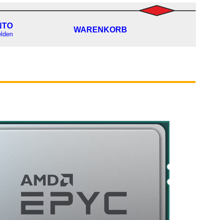
NTO
WARENKORB
lden