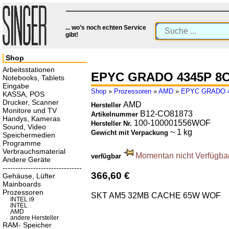
... wo’s noch echten Service
gibt!
Shop
Arbeitsstationen
EPYC GRADO 4345P 8
Notebooks, Tablets
Eingabe
Shop
»
Prozessoren
»
AMD
»
EPYC GRADO 4
KASSA, POS
Drucker, Scanner
AMD
Hersteller
Monitore und TV
B12-CO81873
Artikelnummer
Handys, Kameras
100-100001556WOF
Hersteller Nr.
Sound, Video
~ 1 kg
Gewicht mit Verpackung
Speichermedien
Programme
Verbrauchsmaterial
Momentan nicht Verfügbar.
verfügbar
Andere Geräte
-------------------------------
366,60 €
Gehäuse, Lüfter
Mainboards
Prozessoren
SKT AM5 32MB CACHE 65W WOF
INTEL i9
INTEL
AMD
andere Hersteller
RAM- Speicher