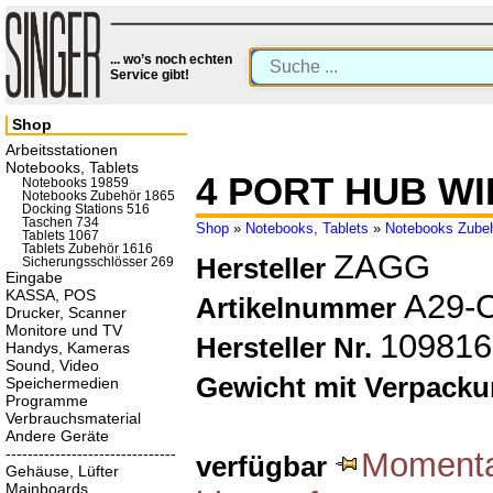
... wo’s noch echten
Service gibt!
Shop
Arbeitsstationen
Notebooks, Tablets
4 PORT HUB W
Notebooks 19859
Notebooks Zubehör 1865
Docking Stations 516
Taschen 734
Shop
»
Notebooks, Tablets
»
Notebooks Zube
Tablets 1067
Tablets Zubehör 1616
ZAGG
Hersteller
Sicherungsschlösser 269
Eingabe
KASSA, POS
A29-
Artikelnummer
Drucker, Scanner
Monitore und TV
109816
Hersteller Nr.
Handys, Kameras
Sound, Video
Gewicht mit Verpack
Speichermedien
Programme
Verbrauchsmaterial
Andere Geräte
-------------------------------
Momentan
verfügbar
Gehäuse, Lüfter
Mainboards