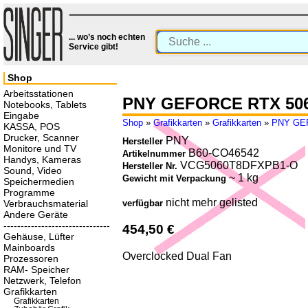
... wo’s noch echten
Service gibt!
Shop
Arbeitsstationen
PNY GEFORCE RTX 506
Notebooks, Tablets
Eingabe
Shop
»
Grafikkarten
»
Grafikkarten
»
PNY GE
KASSA, POS
Drucker, Scanner
PNY
Hersteller
Monitore und TV
B60-CO46542
Artikelnummer
Handys, Kameras
VCG5060T8DFXPB1-O
Hersteller Nr.
Sound, Video
~ 1 kg
Gewicht mit Verpackung
Speichermedien
Programme
nicht mehr gelisted
Verbrauchsmaterial
verfügbar
Andere Geräte
-------------------------------
454,50 €
Gehäuse, Lüfter
Mainboards
Overclocked Dual Fan
Prozessoren
RAM- Speicher
Netzwerk, Telefon
Grafikkarten
Grafikkarten