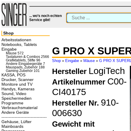
... wo’s noch echten
Service gibt!
Shop
Arbeitsstationen
Notebooks, Tablets
G PRO X SUPER
Eingabe
Mäuse 572
Tastaturen & Combos 2566
Grafiktablets, Stifte 96
Shop
»
Eingabe
»
Mäuse
»
G PRO X SUPERL
Andere Eingabegeräte 7
Mauspads, Zubehör 188
LogiTech
Hersteller
Gaming Zubehör 101
KASSA, POS
C00-
Drucker, Scanner
Artikelnummer
Monitore und TV
Handys, Kameras
CI40175
Sound, Video
Speichermedien
910-
Hersteller Nr.
Programme
Verbrauchsmaterial
006630
Andere Geräte
-------------------------------
Gehäuse, Lüfter
Gewicht mit
Mainboards