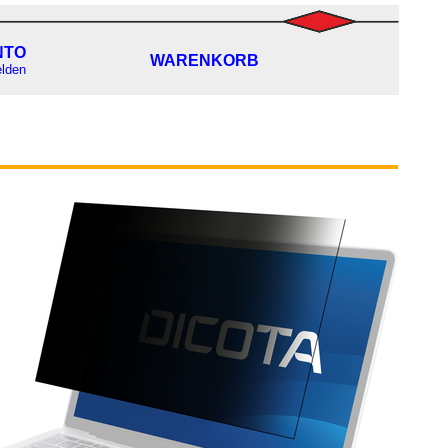
NTO
WARENKORB
lden