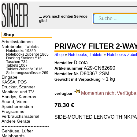
... wo’s noch echten Service
gibt!
Shop
Arbeitsstationen
PRIVACY FILTER 2-WA
Notebooks, Tablets
Notebooks 19859
Shop
»
Notebooks, Tablets
»
Notebooks Zube
Notebooks Zubehör 1865
Docking Stations 516
Taschen 734
Dicota
Hersteller
Tablets 1067
A29-CN62690
Artikelnummer
Tablets Zubehör 1616
Sicherungsschlösser 269
D80367-2SM
Hersteller Nr.
Eingabe
~ 1 kg
Gewicht mit Verpackung
KASSA, POS
Drucker, Scanner
Monitore und TV
Momentan nicht Verfügbar.
verfügbar
Handys, Kameras
Sound, Video
78,30 €
Speichermedien
Programme
Verbrauchsmaterial
SIDE-MOUNTED LENOVO THINKPA
Andere Geräte
-------------------------------
Gehäuse, Lüfter
Mainboards