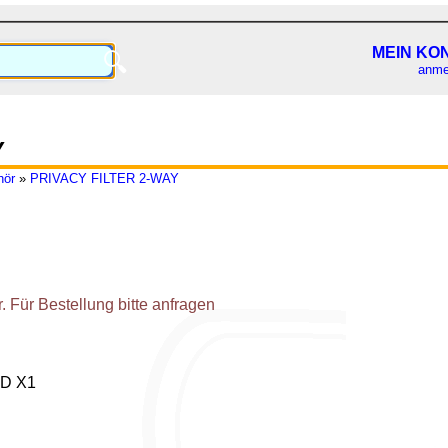
MEIN KO
🔍
anme
Y
hör
»
PRIVACY FILTER 2-WAY
 Für Bestellung bitte anfragen
D X1