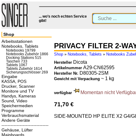
... wo’s noch echten Service
gibt!
Shop
Arbeitsstationen
PRIVACY FILTER 2-WA
Notebooks, Tablets
Notebooks 19799
Shop
»
Notebooks, Tablets
»
Notebooks Zube
Notebooks Zubehör 1866
Docking Stations 515
Taschen 733
Dicota
Hersteller
Tablets 1067
A29-CN62595
Artikelnummer
Tablets Zubehör 1614
Sicherungsschlösser 269
D80305-2SM
Hersteller Nr.
Eingabe
~ 1 kg
Gewicht mit Verpackung
KASSA, POS
Drucker, Scanner
Monitore und TV
Momentan nicht Verfügbar.
verfügbar
Handys, Kameras
Sound, Video
71,70 €
Speichermedien
Programme
Verbrauchsmaterial
SIDE-MOUNTED HP ELITE X2 G4/G8
Andere Geräte
-------------------------------
Gehäuse, Lüfter
Mainboards