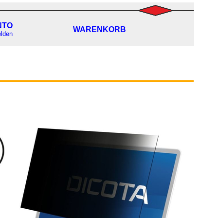
NTO
WARENKORB
lden