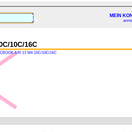
MEIN KO
🔍
anme
0C/10C/16C
CBOOK AIR 13 M4 10C/10C/16C