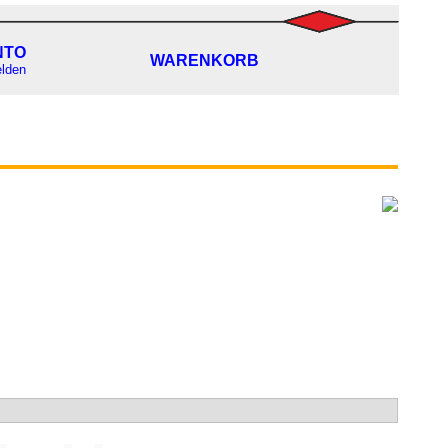
NTO
WARENKORB
lden