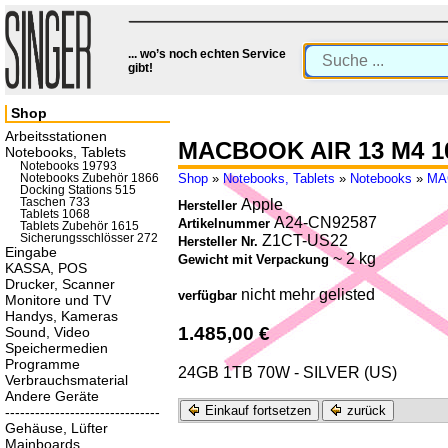
... wo’s noch echten Service
gibt!
Shop
Arbeitsstationen
MACBOOK AIR 13 M4 1
Notebooks, Tablets
Notebooks 19793
Shop
»
Notebooks, Tablets
»
Notebooks
»
MA
Notebooks Zubehör 1866
Docking Stations 515
Taschen 733
Apple
Hersteller
Tablets 1068
A24-CN92587
Artikelnummer
Tablets Zubehör 1615
Sicherungsschlösser 272
Z1CT-US22
Hersteller Nr.
Eingabe
~ 2 kg
Gewicht mit Verpackung
KASSA, POS
Drucker, Scanner
nicht mehr gelisted
verfügbar
Monitore und TV
Handys, Kameras
1.485,00 €
Sound, Video
Speichermedien
Programme
24GB 1TB 70W - SILVER (US)
Verbrauchsmaterial
Andere Geräte
Einkauf fortsetzen
zurück
-------------------------------
Gehäuse, Lüfter
Mainboards