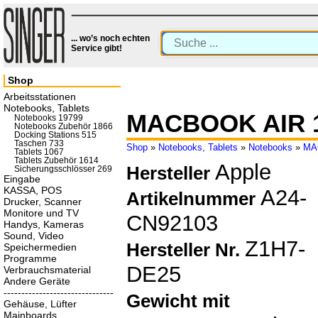
... wo’s noch echten
Service gibt!
Shop
Arbeitsstationen
Notebooks, Tablets
MACBOOK AIR 1
Notebooks 19799
Notebooks Zubehör 1866
Docking Stations 515
Taschen 733
Shop
»
Notebooks, Tablets
»
Notebooks
»
MA
Tablets 1067
Tablets Zubehör 1614
Apple
Hersteller
Sicherungsschlösser 269
Eingabe
KASSA, POS
A24-
Artikelnummer
Drucker, Scanner
Monitore und TV
CN92103
Handys, Kameras
Sound, Video
Z1H7-
Hersteller Nr.
Speichermedien
Programme
DE25
Verbrauchsmaterial
Andere Geräte
-------------------------------
Gewicht mit
Gehäuse, Lüfter
Mainboards