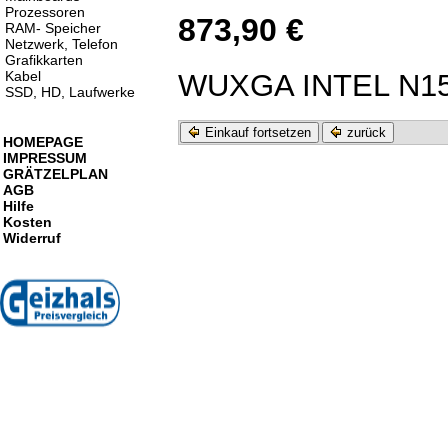
Prozessoren
873,90 €
RAM- Speicher
Netzwerk, Telefon
Grafikkarten
WUXGA INTEL N15
Kabel
SSD, HD, Laufwerke
Einkauf fortsetzen
zurück
HOMEPAGE
IMPRESSUM
GRÄTZELPLAN
AGB
Hilfe
Kosten
Widerruf