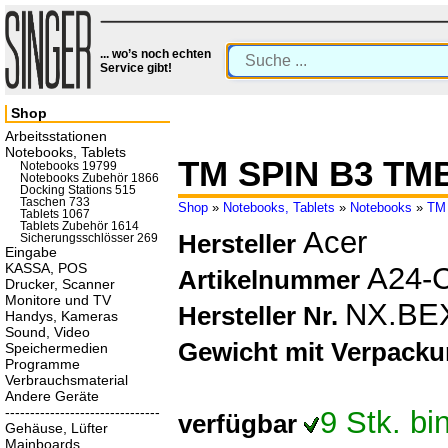
... wo’s noch echten
Service gibt!
Shop
Arbeitsstationen
Notebooks, Tablets
TM SPIN B3 TM
Notebooks 19799
Notebooks Zubehör 1866
Docking Stations 515
Taschen 733
Shop
»
Notebooks, Tablets
»
Notebooks
»
TM
Tablets 1067
Tablets Zubehör 1614
Acer
Hersteller
Sicherungsschlösser 269
Eingabe
KASSA, POS
A24-
Artikelnummer
Drucker, Scanner
Monitore und TV
NX.BE
Hersteller Nr.
Handys, Kameras
Sound, Video
Gewicht mit Verpack
Speichermedien
Programme
Verbrauchsmaterial
Andere Geräte
-------------------------------
9 Stk. b
verfügbar
Gehäuse, Lüfter
Mainboards