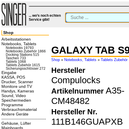
... wo’s noch echten
Service gibt!
Shop
Arbeitsstationen
Notebooks, Tablets
GALAXY TAB S9
Notebooks 19793
Notebooks Zubehör 1866
Docking Stations 515
Taschen 733
Shop
»
Notebooks, Tablets
»
Tablets Zubehör
Tablets 1068
Tablets Zubehör 1615
Hersteller
Sicherungsschlösser 272
Eingabe
KASSA, POS
Compulocks
Drucker, Scanner
Monitore und TV
A35-
Artikelnummer
Handys, Kameras
Sound, Video
CM48482
Speichermedien
Programme
Verbrauchsmaterial
Hersteller Nr.
Andere Geräte
-------------------------------
111B146GUAPXB
Gehäuse, Lüfter
Mainboards