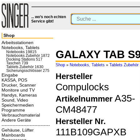
... wo’s noch echten
Service gibt!
Shop
Arbeitsstationen
Notebooks, Tablets
GALAXY TAB S9
Notebooks 19815
Notebooks Zubehör 1872
Docking Stations 517
Taschen 739
Shop
»
Notebooks, Tablets
»
Tablets Zubehör
Tablets Zubehör 1630
Sicherungsschlösser 275
Hersteller
Eingabe
KASSA, POS
Compulocks
Drucker, Scanner
Monitore und TV
Handys, Kameras
A35-
Artikelnummer
Sound, Video
Speichermedien
CM48477
Programme
Verbrauchsmaterial
Hersteller Nr.
Andere Geräte
-------------------------------
111B109GAPXB
Gehäuse, Lüfter
Mainboards