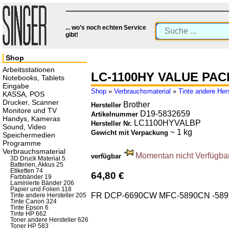
... wo’s noch echten Service
gibt!
Shop
Arbeitsstationen
LC-1100HY VALUE PAC
Notebooks, Tablets
Eingabe
Shop
»
Verbrauchsmaterial
»
Tinte andere Hers
KASSA, POS
Drucker, Scanner
Brother
Hersteller
Monitore und TV
D19-5832659
Artikelnummer
Handys, Kameras
LC1100HYVALBP
Hersteller Nr.
Sound, Video
~ 1 kg
Gewicht mit Verpackung
Speichermedien
Programme
Verbrauchsmaterial
Momentan nicht Verfügbar.
verfügbar
3D Druck Material 5
Batterien, Akkus 25
Etiketten 74
64,80 €
Farbbänder 19
Laminierte Bänder 206
Papier und Folien 118
FR DCP-6690CW MFC-5890CN -58
Tinte andere Hersteller 205
Tinte Canon 324
Tinte Epson 6
Tinte HP 662
Toner andere Hersteller 626
Toner HP 583