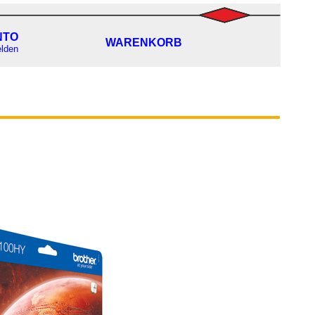
NTO
WARENKORB
lden