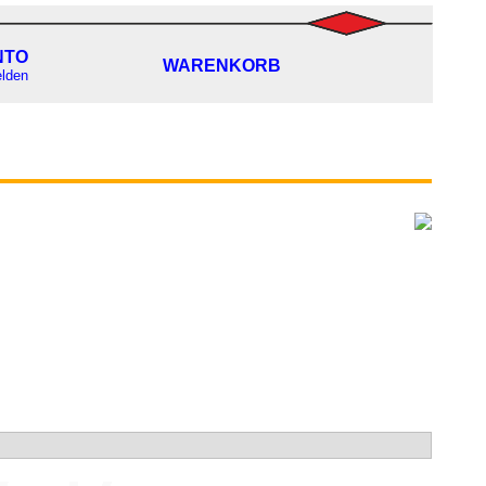
NTO
WARENKORB
lden