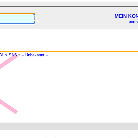
MEIN KO
🔍
anme
ATA & SAS
»
-- Unbekannt --