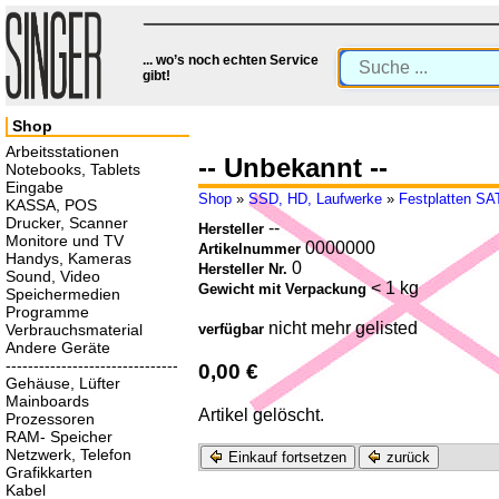
... wo’s noch echten Service
gibt!
Shop
Arbeitsstationen
-- Unbekannt --
Notebooks, Tablets
Eingabe
Shop
»
SSD, HD, Laufwerke
»
Festplatten S
KASSA, POS
Drucker, Scanner
--
Hersteller
Monitore und TV
0000000
Artikelnummer
Handys, Kameras
0
Hersteller Nr.
Sound, Video
< 1 kg
Gewicht mit Verpackung
Speichermedien
Programme
nicht mehr gelisted
Verbrauchsmaterial
verfügbar
Andere Geräte
-------------------------------
0,00 €
Gehäuse, Lüfter
Mainboards
Artikel gelöscht.
Prozessoren
RAM- Speicher
Netzwerk, Telefon
Einkauf fortsetzen
zurück
Grafikkarten
Kabel