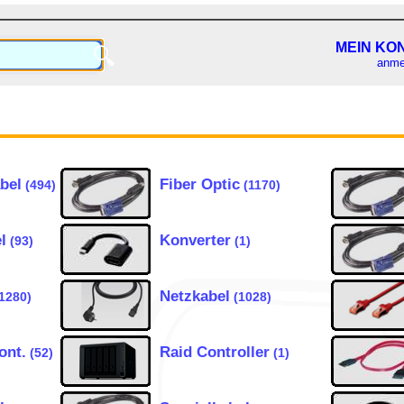
MEIN KO
🔍
anme
bel
Fiber Optic
(494)
(1170)
l
Konverter
(93)
(1)
Netzkabel
1280)
(1028)
ont.
Raid Controller
(52)
(1)