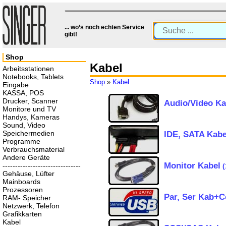
... wo’s noch echten Service
gibt!
Shop
Kabel
Arbeitsstationen
Notebooks, Tablets
Shop
»
Kabel
Eingabe
KASSA, POS
Drucker, Scanner
Audio/Video Ka
Monitore und TV
Handys, Kameras
Sound, Video
Speichermedien
IDE, SATA Kabe
Programme
Verbrauchsmaterial
Andere Geräte
Monitor Kabel
-------------------------------
(
Gehäuse, Lüfter
Mainboards
Prozessoren
Par, Ser Kab+C
RAM- Speicher
Netzwerk, Telefon
Grafikkarten
Kabel