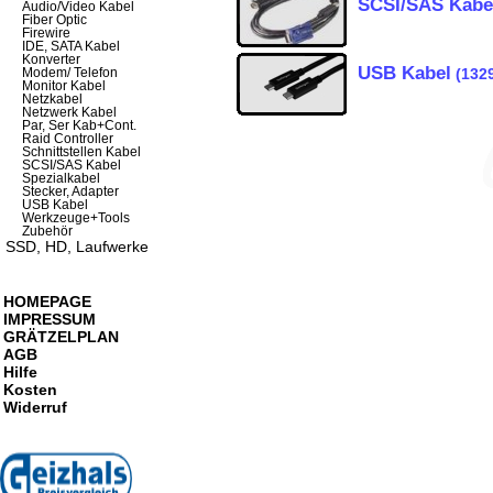
SCSI/SAS Kabe
Audio/Video Kabel
Fiber Optic
Firewire
IDE, SATA Kabel
Konverter
USB Kabel
(132
Modem/ Telefon
Monitor Kabel
Netzkabel
Netzwerk Kabel
Par, Ser Kab+Cont.
Raid Controller
Schnittstellen Kabel
SCSI/SAS Kabel
Spezialkabel
Stecker, Adapter
USB Kabel
Werkzeuge+Tools
Zubehör
SSD, HD, Laufwerke
HOMEPAGE
IMPRESSUM
GRÄTZELPLAN
AGB
Hilfe
Kosten
Widerruf