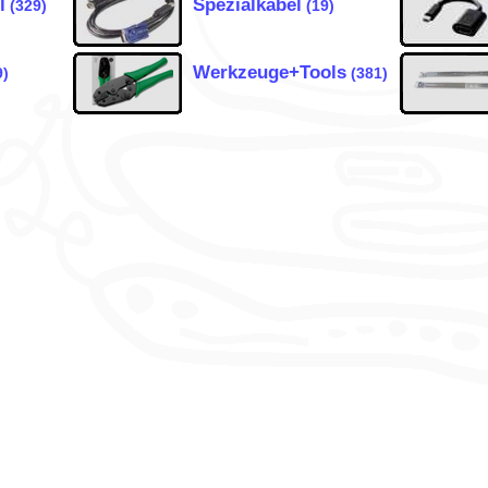
l
Spezialkabel
(329)
(19)
Werkzeuge+Tools
9)
(381)