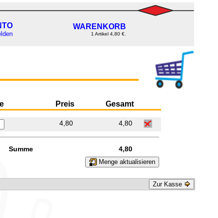
NTO
WARENKORB
lden
1 Artikel 4,80 €.
e
Preis
Gesamt
4,80
4,80
Summe
4,80
Menge aktualisieren
Zur Kasse