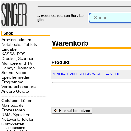
... wo’s noch echten Service
gibt!
Shop
Arbeitsstationen
Warenkorb
Notebooks, Tablets
Eingabe
KASSA, POS
Drucker, Scanner
Produkt
Monitore und TV
Handys, Kameras
Sound, Video
NVIDIA H200 141GB 8-GPU A-STOC
Speichermedien
Programme
Verbrauchsmaterial
Andere Geräte
-------------------------------
Gehäuse, Lüfter
Mainboards
Prozessoren
Einkauf fortsetzen
RAM- Speicher
Netzwerk, Telefon
Grafikkarten
Grafikkarten