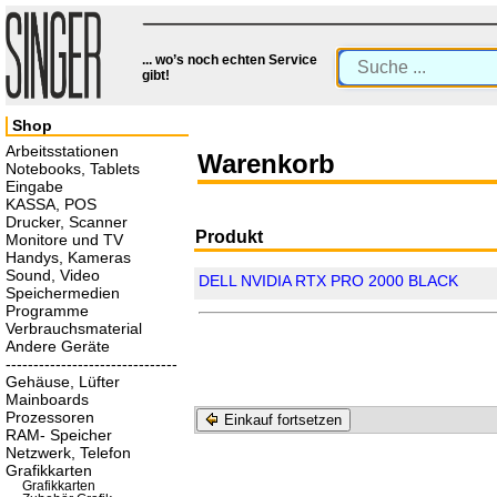
... wo’s noch echten Service
gibt!
Shop
Arbeitsstationen
Warenkorb
Notebooks, Tablets
Eingabe
KASSA, POS
Drucker, Scanner
Produkt
Monitore und TV
Handys, Kameras
Sound, Video
DELL NVIDIA RTX PRO 2000 BLACK
Speichermedien
Programme
Verbrauchsmaterial
Andere Geräte
-------------------------------
Gehäuse, Lüfter
Mainboards
Prozessoren
Einkauf fortsetzen
RAM- Speicher
Netzwerk, Telefon
Grafikkarten
Grafikkarten