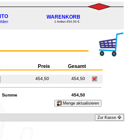
NTO
WARENKORB
lden
1 Artikel 454,50 €.
e
Preis
Gesamt
454,50
454,50
Summe
454,50
Menge aktualisieren
Zur Kasse