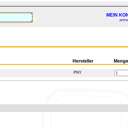
MEIN KO
🔍
anme
Hersteller
Meng
PNY