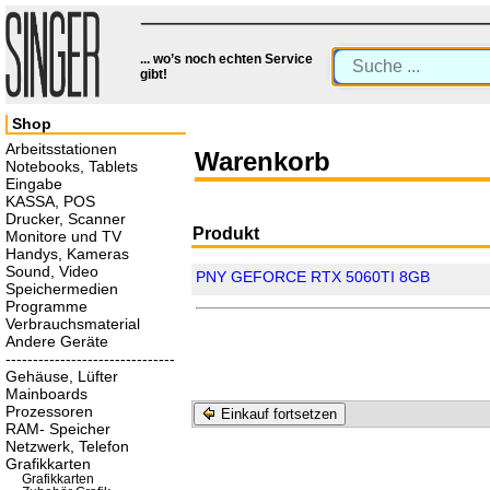
... wo’s noch echten Service
gibt!
Shop
Arbeitsstationen
Warenkorb
Notebooks, Tablets
Eingabe
KASSA, POS
Drucker, Scanner
Produkt
Monitore und TV
Handys, Kameras
Sound, Video
PNY GEFORCE RTX 5060TI 8GB
Speichermedien
Programme
Verbrauchsmaterial
Andere Geräte
-------------------------------
Gehäuse, Lüfter
Mainboards
Prozessoren
Einkauf fortsetzen
RAM- Speicher
Netzwerk, Telefon
Grafikkarten
Grafikkarten