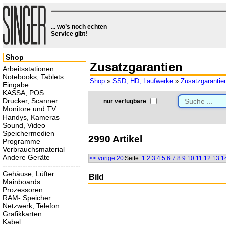
... wo’s noch echten
Service gibt!
Shop
Zusatzgarantien
Arbeitsstationen
Notebooks, Tablets
Shop
»
SSD, HD, Laufwerke
»
Zusatzgarantie
Eingabe
KASSA, POS
Drucker, Scanner
nur verfügbare
Monitore und TV
Handys, Kameras
Sound, Video
Speichermedien
2990 Artikel
Programme
Verbrauchsmaterial
Andere Geräte
<< vorige 20
Seite:
1
2
3
4
5
6
7
8
9
10
11
12
13
1
-------------------------------
Gehäuse, Lüfter
Bild
Mainboards
Prozessoren
RAM- Speicher
Netzwerk, Telefon
Grafikkarten
Kabel