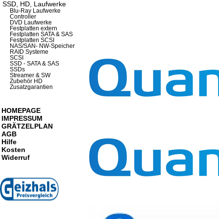
SSD, HD, Laufwerke
Blu-Ray Laufwerke
Controller
DVD Laufwerke
Festplatten extern
Festplatten SATA & SAS
Festplatten SCSI
NAS/SAN- NW-Speicher
RAID Systeme
SCSI
SSD - SATA & SAS
SSDs
Streamer & SW
Zubehör HD
Zusatzgarantien
HOMEPAGE
IMPRESSUM
GRÄTZELPLAN
AGB
Hilfe
Kosten
Widerruf