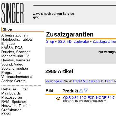
... wo’s noch echten Service
gibt!
Shop
Zusatzgarantien
Arbeitsstationen
Notebooks, Tablets
Shop
»
SSD, HD, Laufwerke
»
Zusatzgarantie
Eingabe
KASSA, POS
Drucker, Scanner
nur verfügb
Monitore und TV
Handys, Kameras
Sound, Video
Speichermedien
2989 Artikel
Programme
Verbrauchsmaterial
Andere Geräte
<< vorige 20
Seite:
1
2
3
4
5
6
7
8
9
10
11
12
13
1
-------------------------------
Gehäuse, Lüfter
Bild
Produkt
Mainboards
Prozessoren
QXS-X84 12G EXP. NODE 84X
RAM- Speicher
HDD GOLD7X24XNBD CRU ANN Z1
Netzwerk, Telefon
Grafikkarten
Kabel