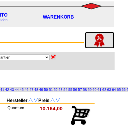
NTO
WARENKORB
lden
41
42
43
44
45
46
47
48
49
50
51
52
53
54
55
56
57
58
59
60
61
62
63
64
65
66
Hersteller
Preis
Quantum
10.164,00