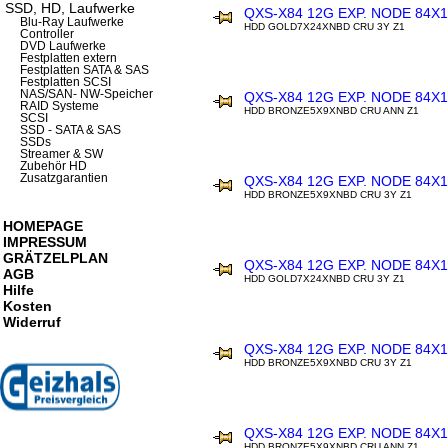
SSD, HD, Laufwerke
QXS-X84 12G EXP. NODE 84X
Blu-Ray Laufwerke
HDD GOLD7X24XNBD CRU 3Y Z1
Controller
DVD Laufwerke
Festplatten extern
Festplatten SATA & SAS
Festplatten SCSI
NAS/SAN- NW-Speicher
QXS-X84 12G EXP. NODE 84X
RAID Systeme
HDD BRONZE5X9XNBD CRU ANN Z1
SCSI
SSD - SATA & SAS
SSDs
Streamer & SW
Zubehör HD
Zusatzgarantien
QXS-X84 12G EXP. NODE 84X
HDD BRONZE5X9XNBD CRU 3Y Z1
HOMEPAGE
IMPRESSUM
GRÄTZELPLAN
QXS-X84 12G EXP. NODE 84X
AGB
HDD GOLD7X24XNBD CRU 3Y Z1
Hilfe
Kosten
Widerruf
QXS-X84 12G EXP. NODE 84X
HDD BRONZE5X9XNBD CRU 3Y Z1
QXS-X84 12G EXP. NODE 84X
HDD BRONZE5X9XNBD CRU ANN Z1