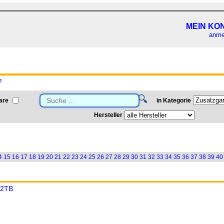
MEIN KO
anme
n
🔍
are
in Kategorie
Hersteller
4
15
16
17
18
19
20
21
22
23
24
25
26
27
28
29
30
31
32
33
34
35
36
37
38
39
40
12TB