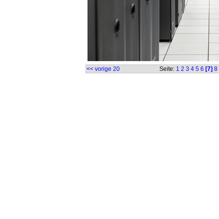
<< vorige 20
Seite:
1
2
3
4
5
6
[7]
8