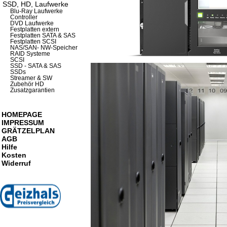
SSD, HD, Laufwerke
Blu-Ray Laufwerke
Controller
DVD Laufwerke
Festplatten extern
Festplatten SATA & SAS
Festplatten SCSI
NAS/SAN- NW-Speicher
RAID Systeme
SCSI
SSD - SATA & SAS
SSDs
Streamer & SW
Zubehör HD
Zusatzgarantien
HOMEPAGE
IMPRESSUM
GRÄTZELPLAN
AGB
Hilfe
Kosten
Widerruf