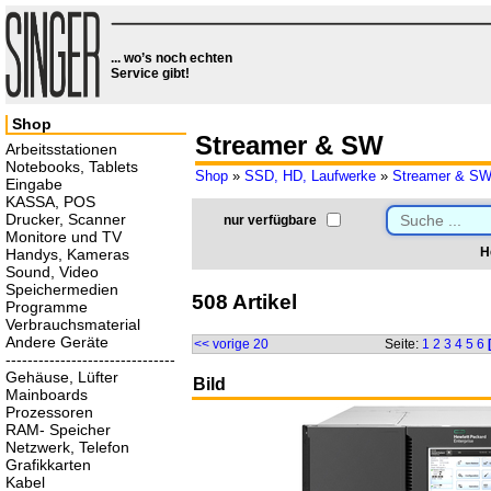
... wo’s noch echten
Service gibt!
Shop
Streamer & SW
Arbeitsstationen
Notebooks, Tablets
Shop
»
SSD, HD, Laufwerke
»
Streamer & S
Eingabe
KASSA, POS
Drucker, Scanner
nur verfügbare
Monitore und TV
H
Handys, Kameras
Sound, Video
Speichermedien
508 Artikel
Programme
Verbrauchsmaterial
Andere Geräte
<< vorige 20
Seite:
1
2
3
4
5
6
-------------------------------
Gehäuse, Lüfter
Bild
Mainboards
Prozessoren
RAM- Speicher
Netzwerk, Telefon
Grafikkarten
Kabel