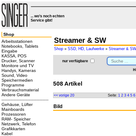
... wo’s noch echten
Service gibt!
Shop
Streamer & SW
Arbeitsstationen
Notebooks, Tablets
Shop
»
SSD, HD, Laufwerke
»
Streamer & S
Eingabe
KASSA, POS
Drucker, Scanner
nur verfügbare
Monitore und TV
H
Handys, Kameras
Sound, Video
Speichermedien
508 Artikel
Programme
Verbrauchsmaterial
Andere Geräte
<< vorige 20
Seite:
1
2
3
4
5
6
-------------------------------
Gehäuse, Lüfter
Bild
Mainboards
Prozessoren
RAM- Speicher
Netzwerk, Telefon
Grafikkarten
Kabel