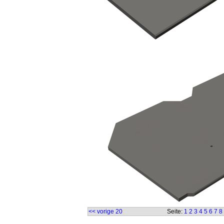
<< vorige 20
Seite:
1
2
3
4
5
6
7
8