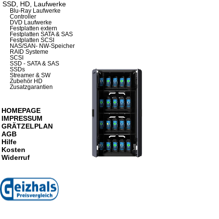
SSD, HD, Laufwerke
Blu-Ray Laufwerke
Controller
DVD Laufwerke
Festplatten extern
Festplatten SATA & SAS
Festplatten SCSI
NAS/SAN- NW-Speicher
RAID Systeme
SCSI
SSD - SATA & SAS
SSDs
Streamer & SW
Zubehör HD
Zusatzgarantien
HOMEPAGE
IMPRESSUM
GRÄTZELPLAN
AGB
Hilfe
Kosten
Widerruf