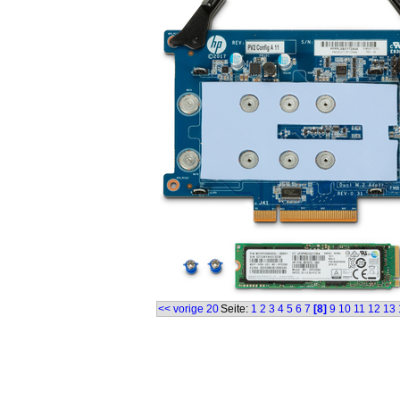
<< vorige 20
Seite:
1
2
3
4
5
6
7
[8]
9
10
11
12
13