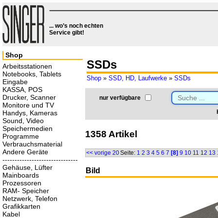
... wo’s noch echten
Service gibt!
Shop
SSDs
Arbeitsstationen
Notebooks, Tablets
Shop
»
SSD, HD, Laufwerke
»
SSDs
Eingabe
KASSA, POS
Drucker, Scanner
nur verfügbare
Monitore und TV
Handys, Kameras
Sound, Video
Speichermedien
1358 Artikel
Programme
Verbrauchsmaterial
Andere Geräte
<< vorige 20
Seite:
1
2
3
4
5
6
7
[8]
9
10
11
12
13
-------------------------------
Gehäuse, Lüfter
Bild
Mainboards
Prozessoren
RAM- Speicher
Netzwerk, Telefon
Grafikkarten
Kabel