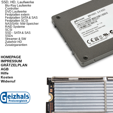
SSD, HD, Laufwerke
Blu-Ray Laufwerke
Controller
DVD Laufwerke
Festplatten extern
Festplatten SATA & SAS
Festplatten SCSI
NAS/SAN- NW-Speicher
RAID Systeme
SCSI
SSD - SATA & SAS
SSDs
Streamer & SW
Zubehör HD
Zusatzgarantien
HOMEPAGE
IMPRESSUM
GRÄTZELPLAN
AGB
Hilfe
Kosten
Widerruf