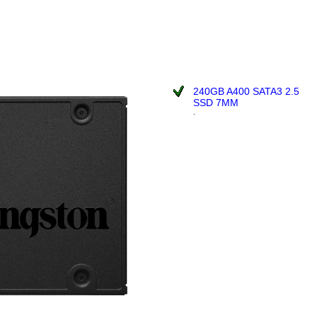
240GB A400 SATA3 2.5
SSD 7MM
.