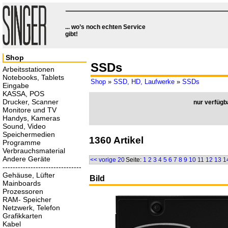
... wo’s noch echten Service
gibt!
Shop
SSDs
Arbeitsstationen
Notebooks, Tablets
Shop
»
SSD, HD, Laufwerke
»
SSDs
Eingabe
KASSA, POS
Drucker, Scanner
nur verfügb
Monitore und TV
Handys, Kameras
Sound, Video
Speichermedien
1360 Artikel
Programme
Verbrauchsmaterial
Andere Geräte
<< vorige 20
Seite:
1
2
3
4
5
6
7
8
9
10
11
12
13
1
-------------------------------
Gehäuse, Lüfter
Bild
Mainboards
Prozessoren
RAM- Speicher
Netzwerk, Telefon
Grafikkarten
Kabel