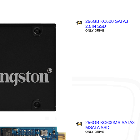
256GB KC600 SATA3
2.5IN SSD
ONLY DRIVE
256GB KC600MS SATA3
MSATA SSD
ONLY DRIVE