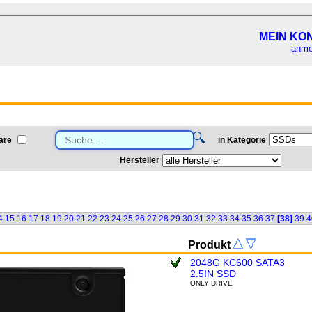
MEIN KO
anme
🔍
are
in Kategorie
Hersteller
4
15
16
17
18
19
20
21
22
23
24
25
26
27
28
29
30
31
32
33
34
35
36
37
[38]
39
4
Produkt
2048G KC600 SATA3
2.5IN SSD
ONLY DRIVE