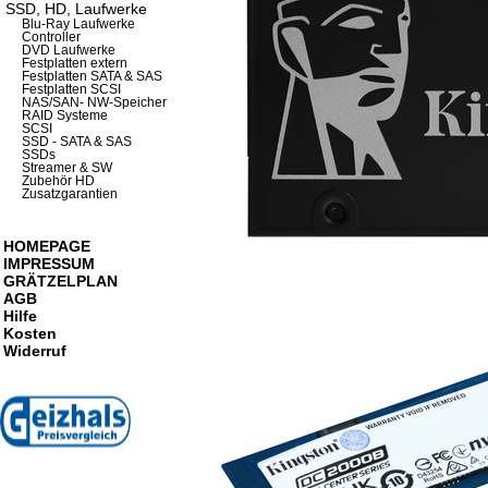
SSD, HD, Laufwerke
Blu-Ray Laufwerke
Controller
DVD Laufwerke
Festplatten extern
Festplatten SATA & SAS
Festplatten SCSI
NAS/SAN- NW-Speicher
RAID Systeme
SCSI
SSD - SATA & SAS
SSDs
Streamer & SW
Zubehör HD
Zusatzgarantien
HOMEPAGE
IMPRESSUM
GRÄTZELPLAN
AGB
Hilfe
Kosten
Widerruf