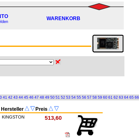
NTO
WARENKORB
lden
0
41
42
43
44
45
46
47
48
49
50
51
52
53
54
55
56
57
58
59
60
61
62
63
64
65
66
Hersteller
Preis
KINGSTON
513,60