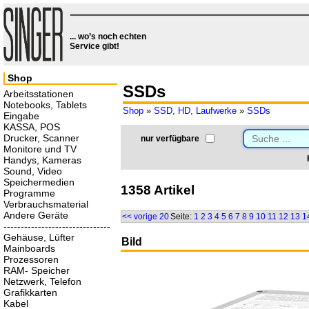
... wo’s noch echten
Service gibt!
Shop
SSDs
Arbeitsstationen
Notebooks, Tablets
Shop
»
SSD, HD, Laufwerke
»
SSDs
Eingabe
KASSA, POS
Drucker, Scanner
nur verfügbare
Monitore und TV
Handys, Kameras
Sound, Video
Speichermedien
1358 Artikel
Programme
Verbrauchsmaterial
Andere Geräte
<< vorige 20
Seite:
1
2
3
4
5
6
7
8
9
10
11
12
13
1
-------------------------------
Gehäuse, Lüfter
Bild
Mainboards
Prozessoren
RAM- Speicher
Netzwerk, Telefon
Grafikkarten
Kabel