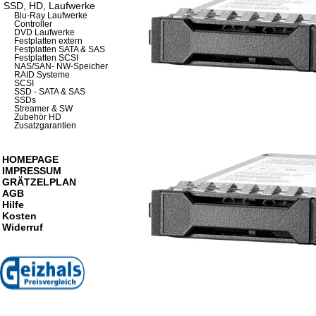
SSD, HD, Laufwerke
Blu-Ray Laufwerke
Controller
DVD Laufwerke
Festplatten extern
Festplatten SATA & SAS
Festplatten SCSI
NAS/SAN- NW-Speicher
RAID Systeme
SCSI
SSD - SATA & SAS
SSDs
Streamer & SW
Zubehör HD
Zusatzgarantien
HOMEPAGE
IMPRESSUM
GRÄTZELPLAN
AGB
Hilfe
Kosten
Widerruf