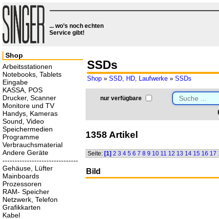
... wo’s noch echten
Service gibt!
Shop
SSDs
Arbeitsstationen
Notebooks, Tablets
Shop
»
SSD, HD, Laufwerke
»
SSDs
Eingabe
KASSA, POS
Drucker, Scanner
nur verfügbare
Monitore und TV
Handys, Kameras
Sound, Video
Speichermedien
1358 Artikel
Programme
Verbrauchsmaterial
Andere Geräte
Seite:
[1]
2
3
4
5
6
7
8
9
10
11
12
13
14
15
16
17
-------------------------------
Gehäuse, Lüfter
Bild
Mainboards
Prozessoren
RAM- Speicher
Netzwerk, Telefon
Grafikkarten
Kabel