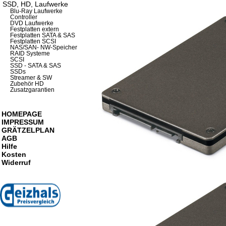
SSD, HD, Laufwerke
Blu-Ray Laufwerke
Controller
DVD Laufwerke
Festplatten extern
Festplatten SATA & SAS
Festplatten SCSI
NAS/SAN- NW-Speicher
RAID Systeme
SCSI
SSD - SATA & SAS
SSDs
Streamer & SW
Zubehör HD
Zusatzgarantien
HOMEPAGE
IMPRESSUM
GRÄTZELPLAN
AGB
Hilfe
Kosten
Widerruf