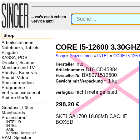
... wo’s noch echten
Service gibt!
Shop
Arbeitsstationen
CORE I5-12600 3.30GH
Notebooks, Tablets
Eingabe
Shop
»
Prozessoren
»
INTEL
»
CORE I5-1260
KASSA, POS
Drucker, Scanner
Intel
Hersteller
Monitore und TV
B10-CD45884
Artikelnummer
Handys, Kameras
BX8071512600
Hersteller Nr.
Sound, Video
~ 1 kg
Gewicht mit Verpackung
Speichermedien
Programme
nicht mehr gelisted
Verbrauchsmaterial
verfügbar
Andere Geräte
-------------------------------
298,20 €
Gehäuse, Lüfter
Mainboards
SKTLGA1700 18.00MB CACHE
Prozessoren
BOXED
INTEL i9
INTEL
AMD
andere Hersteller
RAM- Speicher