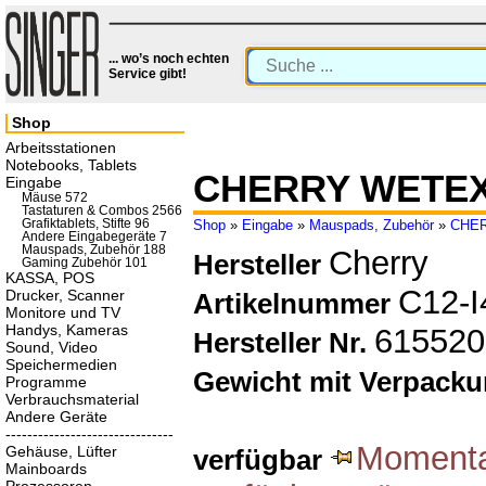
... wo’s noch echten
Service gibt!
Shop
Arbeitsstationen
Notebooks, Tablets
CHERRY WETEX
Eingabe
Mäuse 572
Tastaturen & Combos 2566
Grafiktablets, Stifte 96
Shop
»
Eingabe
»
Mauspads, Zubehör
»
CHE
Andere Eingabegeräte 7
Mauspads, Zubehör 188
Cherry
Hersteller
Gaming Zubehör 101
KASSA, POS
C12-I
Drucker, Scanner
Artikelnummer
Monitore und TV
Handys, Kameras
615520
Hersteller Nr.
Sound, Video
Speichermedien
Gewicht mit Verpack
Programme
Verbrauchsmaterial
Andere Geräte
-------------------------------
Momenta
Gehäuse, Lüfter
verfügbar
Mainboards