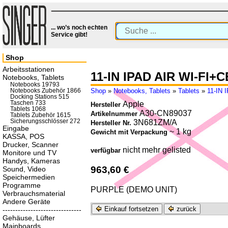
... wo’s noch echten
Service gibt!
Shop
Arbeitsstationen
11-IN IPAD AIR WI-FI+
Notebooks, Tablets
Notebooks 19793
Shop
»
Notebooks, Tablets
»
Tablets
»
11-IN 
Notebooks Zubehör 1866
Docking Stations 515
Taschen 733
Apple
Hersteller
Tablets 1068
A30-CN89037
Artikelnummer
Tablets Zubehör 1615
Sicherungsschlösser 272
3N681ZM/A
Hersteller Nr.
Eingabe
~ 1 kg
Gewicht mit Verpackung
KASSA, POS
Drucker, Scanner
nicht mehr gelisted
verfügbar
Monitore und TV
Handys, Kameras
963,60 €
Sound, Video
Speichermedien
Programme
PURPLE (DEMO UNIT)
Verbrauchsmaterial
Andere Geräte
Einkauf fortsetzen
zurück
-------------------------------
Gehäuse, Lüfter
Mainboards