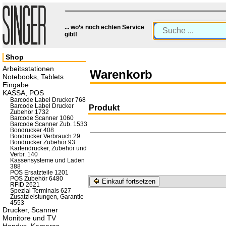
... wo’s noch echten Service
gibt!
Shop
Arbeitsstationen
Warenkorb
Notebooks, Tablets
Eingabe
KASSA, POS
Barcode Label Drucker 768
Barcode Label Drucker
Produkt
Zubehör 1732
Barcode Scanner 1060
Barcode Scanner Zub. 1533
Bondrucker 408
Bondrucker Verbrauch 29
Bondrucker Zubehör 93
Kartendrucker, Zubehör und
Verbr. 140
Kassensysteme und Laden
388
POS Ersatzteile 1201
POS Zubehör 6480
Einkauf fortsetzen
RFID 2621
Spezial Terminals 627
Zusatzleistungen, Garantie
4553
Drucker, Scanner
Monitore und TV