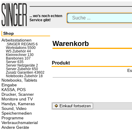
... wo’s noch echten
Service gibt!
Shop
Arbeitsstationen
Warenkorb
.SINGER REGNIS 6
Workstations 5500
WS Zubehör 44
Kleinrechner 130
Barebones 107
Server 635
Produkt
Server Netzgeräte 2
Server Zubehör 650
Es
Zusatz Garantien 43602
Notebooks Zubehör 18
Notebooks, Tablets
Eingabe
KASSA, POS
Drucker, Scanner
Monitore und TV
Handys, Kameras
Einkauf fortsetzen
Sound, Video
Speichermedien
Programme
Verbrauchsmaterial
Andere Geräte